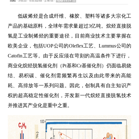
低碳烯烃是合成纤维、橡胶、塑料等诸多大宗化工
产品的基础原料，全球年需求量超过
3
亿吨。烷烃直接脱
氢是工业制烯烃的重要途径，目前商业技术主要掌握在
欧美企业，包括
UOP
公司的
Oleflex
工艺、
Lummus
公司的
Catofin
工艺等。由于反应须在苛刻的高温条件下进行，
商业化烷烃脱氢催化剂（
Pt
基和
Cr
基催化剂）仍面临易烧
结、易积碳、催化剂需频繁再生以及由此带来的高能
耗、高排放等一系列问题。因此，创制具有自主知识产
权的超高稳定性催化剂，开发新一代烷烃直接脱氢技术
并推进其产业化是重中之重
。