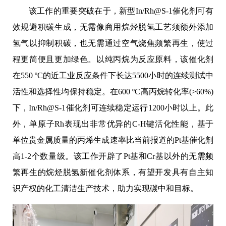
该工作的重要突破在于，新型
In/Rh@S-1
催化剂可有
效规避积碳生成，无需像商用烷烃脱氢工艺须额外添加
氢气以抑制积碳，也无需通过空气烧焦频繁再生，使过
程更简便且更加绿色。以纯丙烷为反应原料，该催化剂
在
550 ºC
的近工业反应条件下长达
5500
小时的连续测试中
活性和选择性均保持稳定。在
600 ºC
高丙烷转化率
(>60%)
下，
In/Rh@S-1
催化剂可连续稳定运行
1200
小时以上。此
外，单原子
Rh
表现出非常优异的
C-H
键活化性能，基于
单位贵金属质量的丙烯生成速率比当前报道的
Pt
基催化剂
高
1-2
个数量级。该工作开辟了
Pt
基和
Cr
基以外的无需频
繁再生的烷烃脱氢新催化剂体系，有望开发具有自主知
识产权的化工清洁生产技术，助力实现碳中和目标。