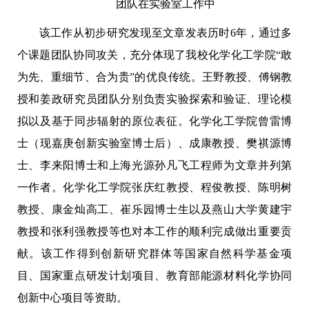
团队在实验室工作中
该工作从初步研究发现至文章发表历时
6
年，通过多
个课题团队协同攻关，充分体现了我校化学化工学院“敢
为先、重细节、合为贵”的优良传统。王野教授、傅钢教
授和姜政研究员团队分别负责实验探索和验证、理论模
拟以及基于同步辐射的原位表征。
化学化工学院
曾雷博
士（现嘉庚创新实验室博士后）、成康教授、樊祺源博
士、李来阳博士和上海光源孙凡飞工程师为文章并列第
一作者。
化学化工学院
张庆红教授、程俊教授、陈明树
教授、康金灿高工、崔乐园博士生以及燕山大学黄建宇
教授和张利强教授等也对本工作的顺利完成做出重要贡
献。该工作得到创新研究群体等国家自然科学基金项
目、国家重点研发计划项目、教育部能源材料化学协同
创新中心项目等资助
。