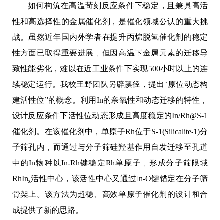
如何构筑在高温苛刻反应条件下稳定，且兼具高活
性和高选择性的金属催化剂，是催化领域公认的重大挑
战。虽然近年国内外学者在提升丙烷脱氢催化剂的稳定
性方面已取得重要进展，但因高温下金属元素的迁移导
致性能劣化，难以在近工业条件下实现
500
小时以上的连
续稳定运行。我校王野团队另辟蹊径，提出“原位动态构
建活性位”的概念。利用
In
的亲氧性和动态迁移的特性，
设计反应条件下活性位动态形成且高度稳定的
In/Rh@S-1
催化剂。在该催化剂中，单原子
Rh
位于
S-1(Silicalite-1)
分
子筛孔内，而通过与分子筛硅羟基作用自发迁移至孔道
中的
In
物种以
In-Rh
键稳定
Rh
单原子，形成分子筛限域
RhIn
活性中心，该活性中心又通过
In-O
键锚定在分子筛
x
骨架上。该方法为超稳、高效单原子催化剂的设计和合
成提供了新的思路。