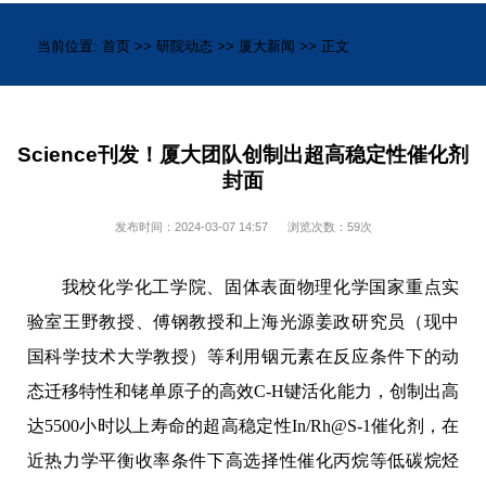
当前位置:
首页
>>
研院动态
>>
厦大新闻
>> 正文
Science刊发！厦大团队创制出超高稳定性催化剂
封面
发布时间：2024-03-07 14:57
浏览次数：
59
次
我校化学化工学院、固体表面物理化学国家重点实
验室王野教授、傅钢教授和
上海光源姜政研究员（现中
国科学技术大学教授）等利用铟元素在反应条件下的动
态迁移特性和铑单原子的高效
C-H
键活化能力，创制出高
达
5500
小时以上寿命的超高稳定性
In/Rh@S-1
催化剂，在
近热力学平衡收率条件下高选择性催化丙烷等低碳烷烃